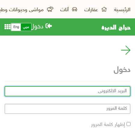
الرئيسية
عقارات
أثاث
مواشى وحيوانات وطي
حراج الديرة
دخول
عربي
Eng
دخول
إظهار كلمة المرور