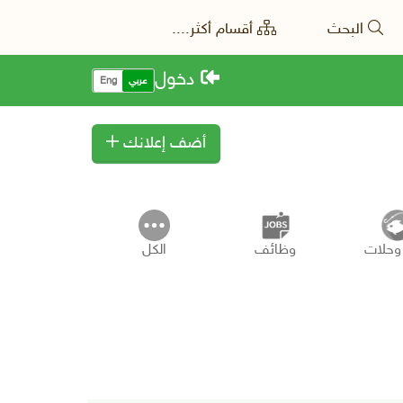
البحث
أقسام أكثر....
دخول
عربي
Eng
أضف إعلانك
وحلات
وظائف
الكل