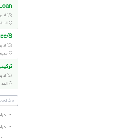
 Loan
لا ي
المنام
tee/S
لا ي
مدينة
تركيب
لا ي
الحد
مشاهدة 
حراج
حراج