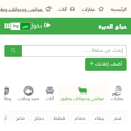
الرئيسية
عقارات
أثاث
مواشى وحيوانات وطي
حراج الديرة
دخول
عربي
Eng
أضف إعلانك
عقارات
مواشى وحيوانات وطيور
أثاث
صيد وحلات
وظائف
غنم
ببغاء
حمام
قطط
دجاج
ماعز
أبل