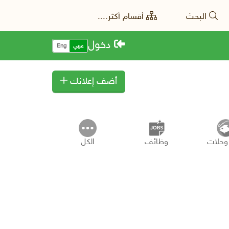
البحث
أقسام أكثر....
دخول
عربي
Eng
أضف إعلانك
وحلات
وظائف
الكل