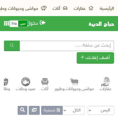
الرئيسية
عقارات
أثاث
مواشى وحيوانات وطي
حراج الديرة
دخول
عربي
Eng
أضف إعلانك
عقارات
مواشى وحيوانات وطيور
أثاث
صيد وحلات
وظائف
تصفية