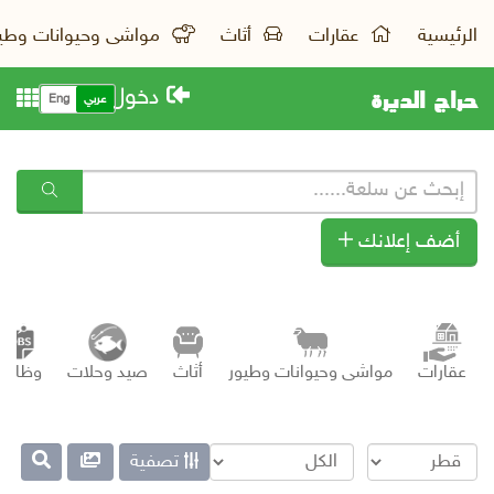
الرئيسية
عقارات
أثاث
مواشى وحيوانات وطي
حراج الديرة
دخول
عربي
Eng
أضف إعلانك
عقارات
مواشى وحيوانات وطيور
أثاث
صيد وحلات
وظائف
تصفية