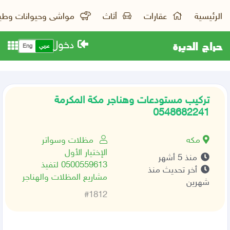
الرئيسية
عقارات
أثاث
مواشى وحيوانات وطي
حراج الديرة
دخول
عربي
Eng
تركيب مستودعات وهناجر مكة المكرمة
0548682241
مكه
مظلات وسواتر
الإختيار الأول
منذ 5 أشهر
0500559613 لتفيذ
أخر تحديث منذ
مشاريع المظلات والهناجر
شهرين
#1812