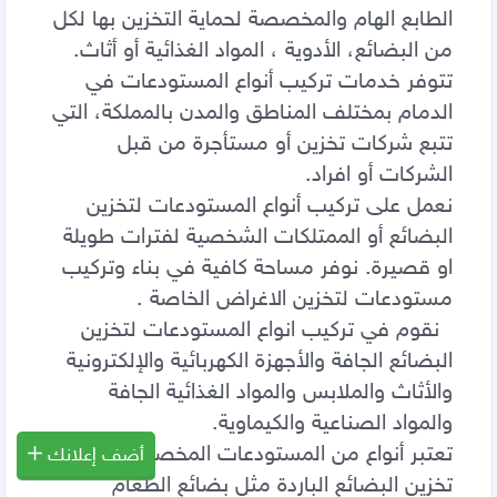
أضف إعلانك