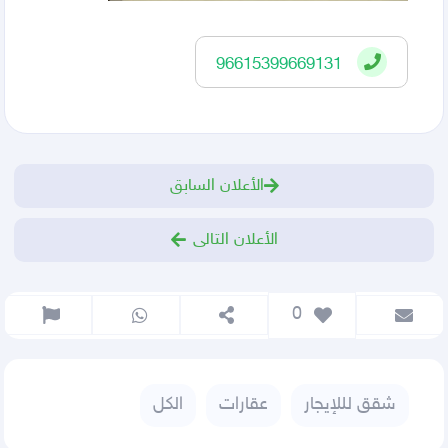
96615399669131
الأعلان السابق
الأعلان التالى
 0
شقق لللإيجار
عقارات
الكل