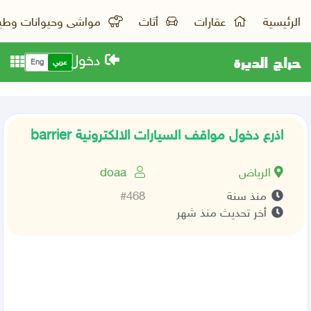
الرئيسية
عقارات
أثاث
مواشى وحيوانات وطي
حراج الديرة
دخول
عربي
Eng
اذرع دخول مواقف السيارات الالكترونية barrier
الرياض
doaa
منذ سنة
#468
أخر تحديث منذ شهر