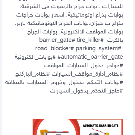
للسيارات .ابواب جراج بالريموت في الشرقية. 
بوابات بذراع اوتوماتيكية. اسعار بوابات جراجات 
بذراع ب جيزان.بوابات الجراج الاوتوماتيكية بارير. 
بوابات المواقف الالكترونية. بوابات الجراج 
بالكرت barrier_gate# tire_killer# 
road_blocker# parking_system# 
automatic_barrier_gate# #بوابات_الكترونية 
#حواجز_دخول_السيارات_المواقف 
#نظام_ادارة_مواقف_السيارات #نظام_الباركنج 
#بوابات_التحكم_بدخول_وخروج_السيارات_بالبطاقة 
#حاجز_التحكم_بدخول_السيارات