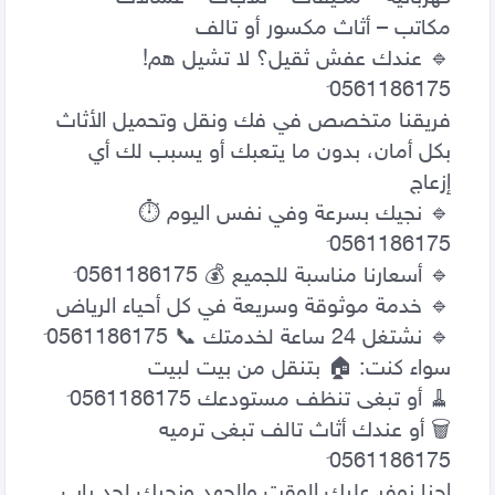
🔹 عندك عفش ثقيل؟ لا تشيل هم! 
فريقنا متخصص في فك ونقل وتحميل الأثاث 
بكل أمان، بدون ما يتعبك أو يسبب لك أي 
🔹 نجيك بسرعة وفي نفس اليوم ⏱ 
🗑 أو عندك أثاث تالف تبغى ترميه 
احنا نوفر عليك الوقت والجهد ونجيك لحد باب 