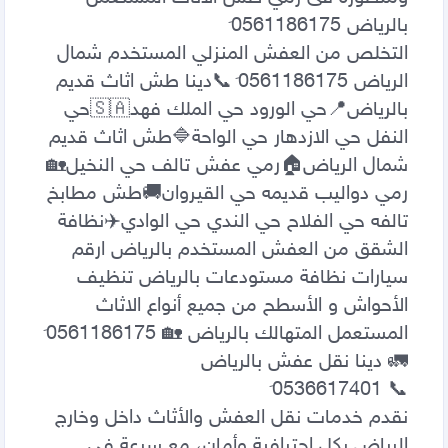
التخلص من العفش المنزلي المستخدم شمال 
الرياض 0َ561186175 📞دينا طش اثاث قديم 
بالرياض📍حي الورود حي الملك فهد🇸🇦حي 
النفل حي الازدهار حي الواحة🔷️طش اثاث قديم 
شمال الرياض🏠رمي عفش تالف حي النخيل🏡
رمي دواليب قديمه حي القيروان🚚طش مطابخ 
تالفه حي الفلاح حي الندي حي الوادي✈️نظافة 
الشقق من العفش المستخدم بالرياض ارقم 
سيارات نظافة مستودعات بالرياض تنظيف 
الأحواش و الأسطح من جميع أنواع الاثاث 
المستعمل المتهالك بالرياض 🏡 0َ561186175 
نقدم خدمات نقل العفش والأثاث داخل وخارج 
الرياض بكل احترافية وأمان، مع سرعة في 