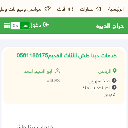
الرئيسية
عقارات
أثاث
مواشى وحيوانات وطي
حراج الديرة
دخول
عربي
Eng
خدمات دينا طش الأثاث القديم0561186175
الرياض
ابو الشيخ احمد
منذ شهرين
#4683
أخر تحديث منذ
شهرين
                                     خدمات دينا طش 