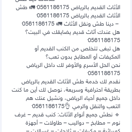
الأثاث القديم بالرياض 0َ561186175 🚛 طش 
هل عندك أثاث قديم يضايقك في البيت؟ 
هل تبغى تتخلص من الكنب القديم أو 
نحن الحل الأسرع والأوفر لك داخل الرياض 
نقدم لك خدمة طش الأثاث القديم بالرياض 
بطريقة احترافية وسريعة، نوصل لك أين ما كنت 
داخل جميع أحياء الرياض، ونشيل عنك هم 
🔹 نطش جميع أنواع الأثاث: كنب قديم – غرف 
نوم – مطابخ – دواليب – طاولات – أجهزة 
كهربائية – مكيفات – ثلاجات – غسالات – 