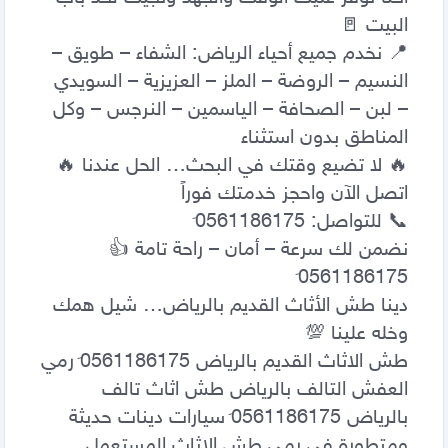
📍 نخدم جميع أحياء الرياض: الشفاء – طويق – 
النسيم – الروضة – الملز – العزيزية – السويدي 
– لبن – الصحافة – الياسمين – النرجس – وكل 
نضمن لك سرعة – أمان – راحة تامة 👍 
دينا طش الأثاث القديم بالرياض… شيل همك 
طش الاثاث القديم بالرياض 0َ561186175 رمي 
العفش التالف بالرياض طش اثاث تالف 
بالرياض 0َ561186175 سيارات دينات حديثة 
ومتطورة فى رمي طش الاثاث المستعمل 