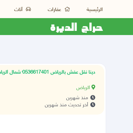
الرئيسية
عقارات
أثاث
حراج الديرة
دينا نقل عفش بالرياض 0َ536617401 شمال الرياض
الرياض
منذ شهرين
أخر تحديث منذ شهرين