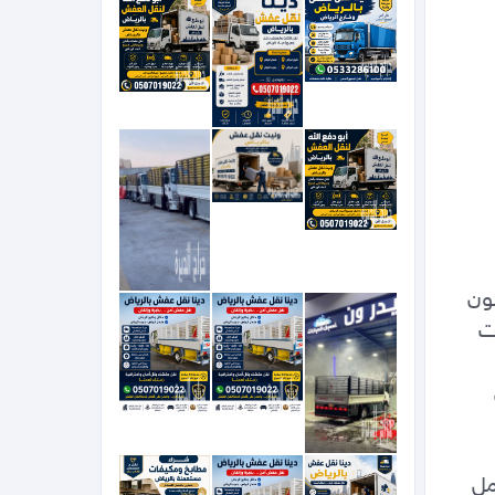
بالرياض دينا توصيل الجمعية 0536617401الخيرية بالرياض دينا تشيل اثاث مستعمل بالرياض اليشيلون 
الاثاث المستعمل القديم التالف بالرياض دينات نقل عفش 0536617401بالرياض وخارج الرياض دينات 
دينا نقل عفش. بالرياض وخارج الرياض‏دينا تشيل عفش قديم بالرياض نظافة مستودعات فلل وشقق 
0536617401عفش شمال الرياض دينا طش مخلفات الاثاث القديم بالرياض  دينا تشيل اثاث مستعمل 