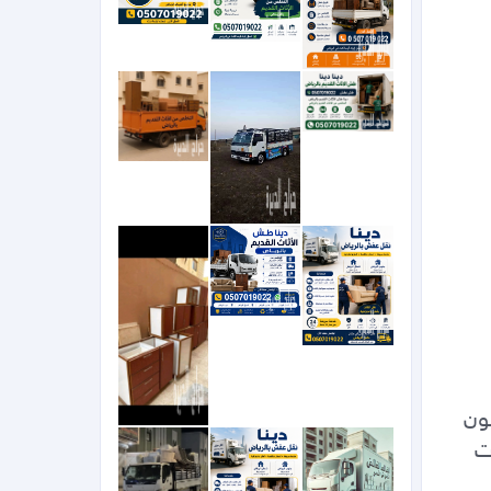
بالرياض دينا توصيل الجمعية 0536617401الخيرية بالرياض دينا تشيل اثاث مستعمل بالرياض اليشيلون 
الاثاث المستعمل القديم التالف بالرياض دينات نقل عفش 0536617401بالرياض وخارج الرياض دينات 