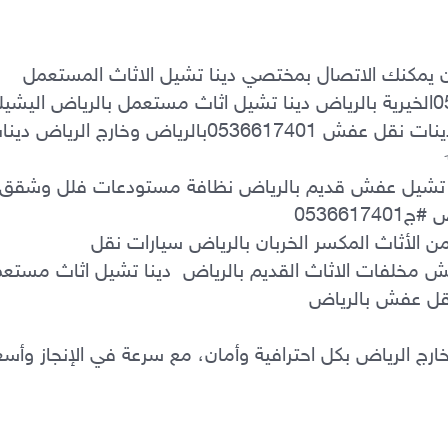
دينا طش الاثاث القديم 0َ536617401 ‏الان يمكنك الاتصال بمختصي دينا تشيل الاثاث المستعمل 
دينا طش الاثاث القديم بالرياض التخلص من الأثاث المكسر الخربان بالرياض سيارات نقل 