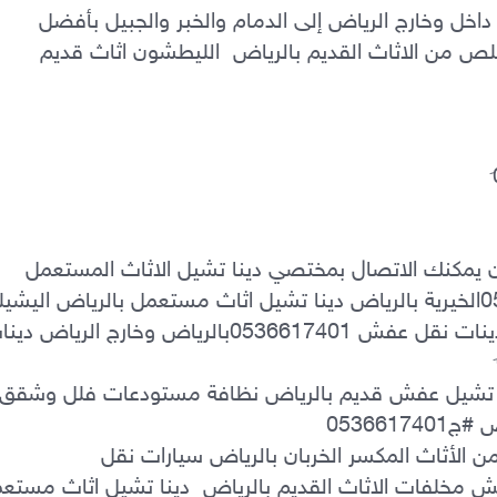
دينا نقل عفش بالرياض – خدمة نقل أثاث داخل وخارج الرياض إلى الدمام والخبر والجبيل بأفضل 
الأسعار. �0َ536617401 ‏ارقام حقين التخلص من الاثاث القديم بالرياض  الليطشون اثاث قديم 
دينا طش الاثاث القديم 0َ536617401 ‏الان يمكنك الاتصال بمختصي دينا تشيل الاثاث المستعمل 
دينا طش الاثاث القديم بالرياض التخلص من الأثاث المكسر الخربان بالرياض سيارات نقل 