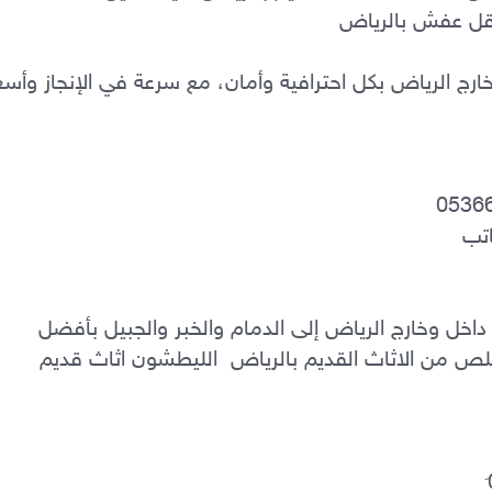
دينا نقل عفش بالرياض – خدمة نقل أثاث داخل وخارج الرياض إلى الدمام والخبر والجبيل بأفضل 
الأسعار. �0َ536617401 ‏ارقام حقين التخلص من الاثاث القديم بالرياض  الليطشون اثاث قديم 