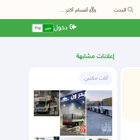
البحث
أقسام أكثر....
دخول
عربي
Eng
إعلانات مشابهة
أثاث مكتبي