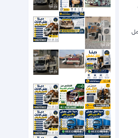
دينا نقل عفش. بالرياض وخارج الرياض‏دينا تشيل عفش قديم بالرياض نظافة مستودعات فلل وشقق 
0536617401عفش شمال الرياض دينا طش مخلفات الاثاث القديم بالرياض  دينا تشيل اثاث مستعمل 