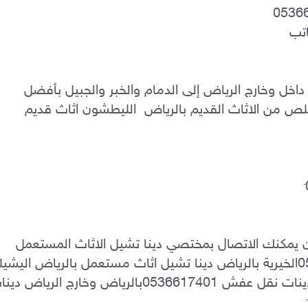
دينا نقل عفش بالرياض – خدمة نقل أثاث داخل وخارج الرياض إلى الدمام والخبر والجبيل بأفضل 
الأسعار. �0َ536617401 ‏ارقام حقين التخلص من الاثاث القديم بالرياض  الليطشون اثاث قديم 
دينا طش الاثاث القديم 0َ536617401 ‏الان يمكنك الاتصال بمختصي دينا تشيل الاثاث المستعمل 