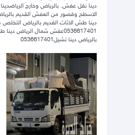
بالرياض دينا تشيل0536617401                                