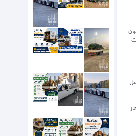
بالرياض دينا توصيل الجمعية 0536617401الخيرية بالرياض دينا تشيل اثاث مستعمل بالرياض اليشيلون 
الاثاث المستعمل القديم التالف بالرياض دينات نقل عفش 0536617401بالرياض وخارج الرياض دينات 
دينا نقل عفش. بالرياض وخارج الرياض‏دينا تشيل عفش قديم بالرياض نظافة مستودعات فلل وشقق 
0536617401عفش شمال الرياض دينا طش مخلفات الاثاث القديم بالرياض  دينا تشيل اثاث مستعمل 
نقدم خدمات نقل العفش والأثاث داخل وخارج الرياض بكل احترافية وأمان، مع سرعة في الإنجاز وأسعار 