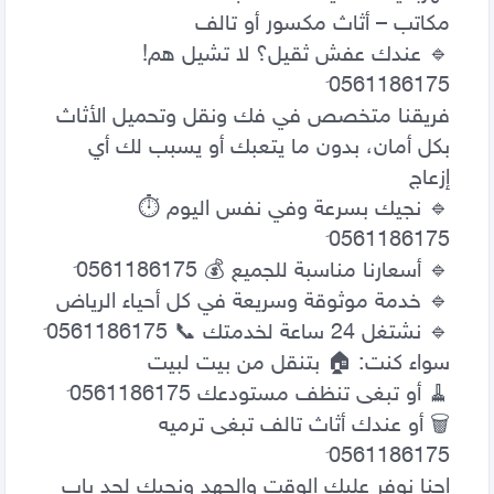
🔹 عندك عفش ثقيل؟ لا تشيل هم! 
فريقنا متخصص في فك ونقل وتحميل الأثاث 
بكل أمان، بدون ما يتعبك أو يسبب لك أي 
🔹 نجيك بسرعة وفي نفس اليوم ⏱ 
🗑 أو عندك أثاث تالف تبغى ترميه 
احنا نوفر عليك الوقت والجهد ونجيك لحد باب 