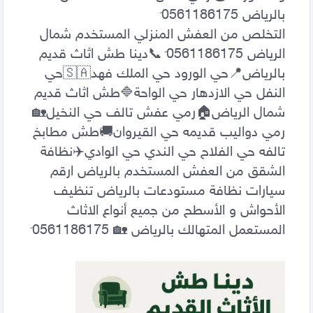
التخلص من العفش المنزلي المستخدم شمال 
الرياض 0َ561186175 📞دينا طش اثاث قديم 
بالرياض📍حي الورود حي الملك فهد🇸🇦حي 
النفل حي الازدهار حي الواحة🔷️طش اثاث قديم 
شمال الرياض🏠رمي عفش تالف حي النخيل🏡
رمي دواليب قديمه حي القيروان🚚طش مطابخ 
تالفه حي الفلاح حي الندي حي الوادي✈️نظافة 
الشقق من العفش المستخدم بالرياض ارقم 
سيارات نظافة مستودعات بالرياض تنظيف 
الأحواش و الأسطح من جميع أنواع الاثاث 
المستعمل المتهالك بالرياض 🏡 0َ561186175                                