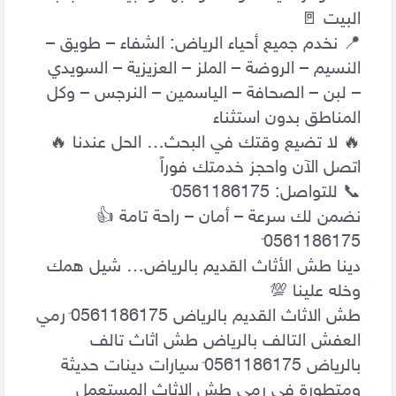
📍 نخدم جميع أحياء الرياض: الشفاء – طويق – 
النسيم – الروضة – الملز – العزيزية – السويدي 
– لبن – الصحافة – الياسمين – النرجس – وكل 
نضمن لك سرعة – أمان – راحة تامة 👍 
دينا طش الأثاث القديم بالرياض… شيل همك 
طش الاثاث القديم بالرياض 0َ561186175 رمي 
العفش التالف بالرياض طش اثاث تالف 
بالرياض 0َ561186175 سيارات دينات حديثة 
ومتطورة فى رمي طش الاثاث المستعمل 