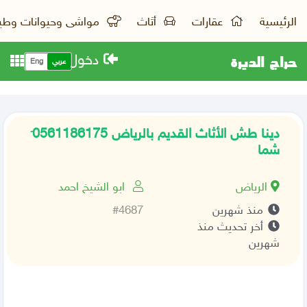
الرئيسية
عقارات
أثاث
مواشى وحيوانات وطي
حراج الديرة
دخول
عربي
Eng
دينا طش الأثاث القديم بالرياض 0َ561186175
شما
الرياض
ابو الشيخ احمد
منذ شهرين
#4687
أخر تحديث منذ
شهرين