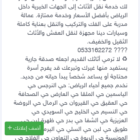
أضف إعلانك