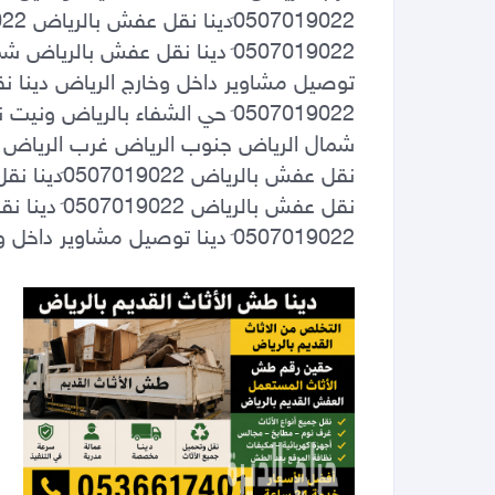
0َ507019022 دينا توصيل مشاوير داخل وخارج الرياض دينا نقل عفش بالرياض 0َ507019022                                