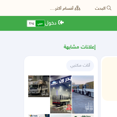
البحث
أقسام أكثر....
دخول
عربي
Eng
إعلانات مشابهة
أثاث مكتبي