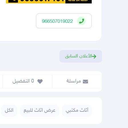
966507019022
الأعلان السابق
مراسلة
 0
 التفضيل
أثاث مكتبي
عرض اثاث للبيع
الكل