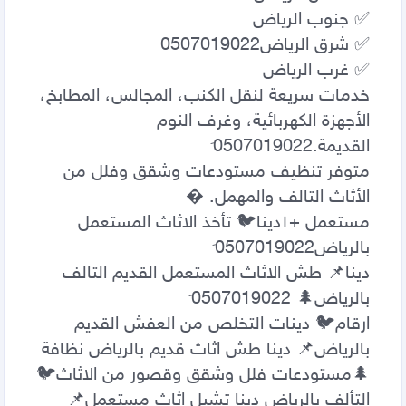
خدمات سريعة لنقل الكنب، المجالس، المطابخ، 
الأجهزة الكهربائية، وغرف النوم 
متوفر تنظيف مستودعات وشقق وفلل من 
مستعمل +١‏دينا🐦 تأخذ الاثاث المستعمل 
دينا📌 طش الاثاث المستعمل القديم التالف 
ارقام🐦 دينات التخلص من العفش القديم 
بالرياض📌 دينا طش اثاث قديم بالرياض نظافة 
🌲مستودعات فلل وشقق وقصور من الاثاث🐦 
التألف بالرياض دينا تشيل اثاث مستعمل📌 