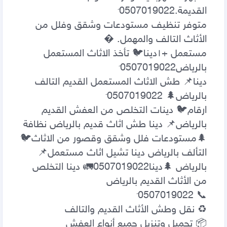
متوفر تنظيف مستودعات وشقق وفلل من 
مستعمل +١‏دينا🐦 تأخذ الاثاث المستعمل 
دينا📌 طش الاثاث المستعمل القديم التالف 
ارقام🐦 دينات التخلص من العفش القديم 
بالرياض📌 دينا طش اثاث قديم بالرياض نظافة 
🌲مستودعات فلل وشقق وقصور من الاثاث🐦 
التألف بالرياض دينا تشيل اثاث مستعمل📌 
بالرياض 🌲دينا0507019022🚛 دينا التخلص 