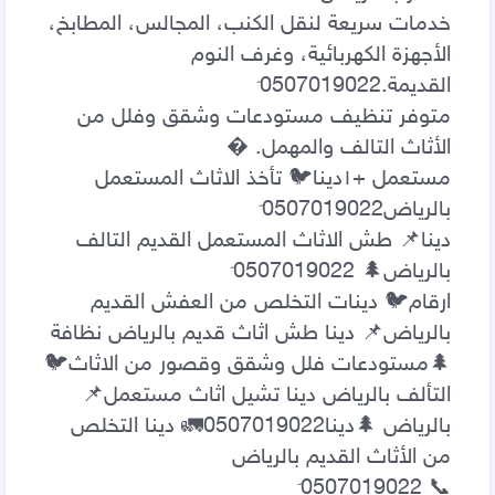
خدمات سريعة لنقل الكنب، المجالس، المطابخ، 
الأجهزة الكهربائية، وغرف النوم 
متوفر تنظيف مستودعات وشقق وفلل من 
مستعمل +١‏دينا🐦 تأخذ الاثاث المستعمل 
دينا📌 طش الاثاث المستعمل القديم التالف 
ارقام🐦 دينات التخلص من العفش القديم 
بالرياض📌 دينا طش اثاث قديم بالرياض نظافة 
🌲مستودعات فلل وشقق وقصور من الاثاث🐦 
التألف بالرياض دينا تشيل اثاث مستعمل📌 
بالرياض 🌲دينا0507019022🚛 دينا التخلص 