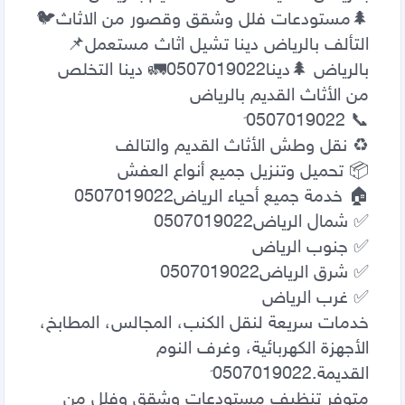
🌲مستودعات فلل وشقق وقصور من الاثاث🐦 
التألف بالرياض دينا تشيل اثاث مستعمل📌 
بالرياض 🌲دينا0507019022🚛 دينا التخلص 
خدمات سريعة لنقل الكنب، المجالس، المطابخ، 
الأجهزة الكهربائية، وغرف النوم 
متوفر تنظيف مستودعات وشقق وفلل من 