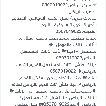
خدمات سريعة لنقل الكنب، المجالس، المطابخ، 
الأجهزة الكهربائية، وغرف النوم 
متوفر تنظيف مستودعات وشقق وفلل من 
مستعمل +١‏دينا🐦 تأخذ الاثاث المستعمل 
دينا📌 طش الاثاث المستعمل القديم التالف 
ارقام🐦 دينات التخلص من العفش القديم 
بالرياض📌 دينا طش اثاث قديم بالرياض نظافة 
🌲مستودعات فلل وشقق وقصور من الاثاث🐦 
التألف بالرياض دينا تشيل اثاث مستعمل📌 
بالرياض 🌲دينا0507019022🚛 دينا التخلص 