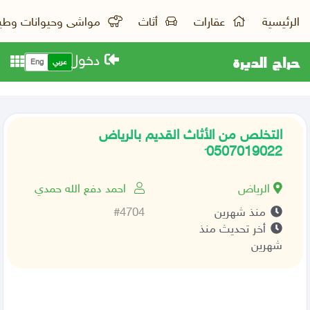
الرئيسية
عقارات
أثاث
مواشى وحيوانات وطي
حراج الديرة
دخول
عربي
Eng
التخلص من الأثاث القديم بالرياض
0َ507019022
الرياض
احمد دفع الله حمدي
منذ شهرين
#4704
أخر تحديث منذ
شهرين