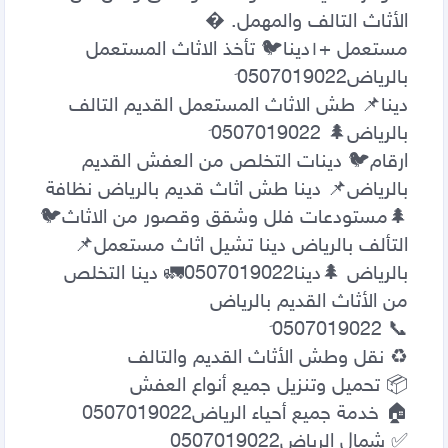
مستعمل +١‏دينا🐦 تأخذ الاثاث المستعمل 
دينا📌 طش الاثاث المستعمل القديم التالف 
ارقام🐦 دينات التخلص من العفش القديم 
بالرياض📌 دينا طش اثاث قديم بالرياض نظافة 
🌲مستودعات فلل وشقق وقصور من الاثاث🐦 
التألف بالرياض دينا تشيل اثاث مستعمل📌 
بالرياض 🌲دينا0507019022🚛 دينا التخلص 