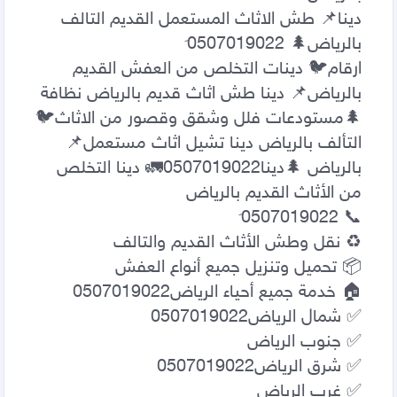
دينا📌 طش الاثاث المستعمل القديم التالف 
ارقام🐦 دينات التخلص من العفش القديم 
بالرياض📌 دينا طش اثاث قديم بالرياض نظافة 
🌲مستودعات فلل وشقق وقصور من الاثاث🐦 
التألف بالرياض دينا تشيل اثاث مستعمل📌 
بالرياض 🌲دينا0507019022🚛 دينا التخلص 