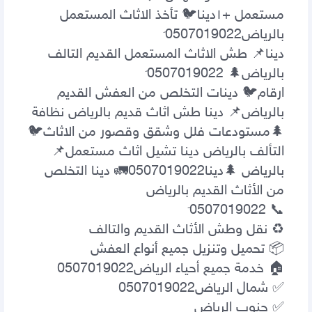
مستعمل +١‏دينا🐦 تأخذ الاثاث المستعمل 
دينا📌 طش الاثاث المستعمل القديم التالف 
ارقام🐦 دينات التخلص من العفش القديم 
بالرياض📌 دينا طش اثاث قديم بالرياض نظافة 
🌲مستودعات فلل وشقق وقصور من الاثاث🐦 
التألف بالرياض دينا تشيل اثاث مستعمل📌 
بالرياض 🌲دينا0507019022🚛 دينا التخلص 