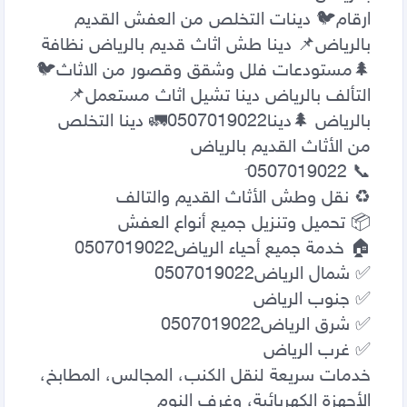
ارقام🐦 دينات التخلص من العفش القديم 
بالرياض📌 دينا طش اثاث قديم بالرياض نظافة 
🌲مستودعات فلل وشقق وقصور من الاثاث🐦 
التألف بالرياض دينا تشيل اثاث مستعمل📌 
بالرياض 🌲دينا0507019022🚛 دينا التخلص 
خدمات سريعة لنقل الكنب، المجالس، المطابخ، 
الأجهزة الكهربائية، وغرف النوم 