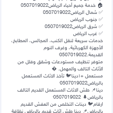
خدمات سريعة لنقل الكنب، المجالس، المطابخ، 
الأجهزة الكهربائية، وغرف النوم 
متوفر تنظيف مستودعات وشقق وفلل من 
مستعمل +١‏دينا🐦 تأخذ الاثاث المستعمل 
دينا📌 طش الاثاث المستعمل القديم التالف 
ارقام🐦 دينات التخلص من العفش القديم 
بالرياض📌 دينا طش اثاث قديم بالرياض نظافة 