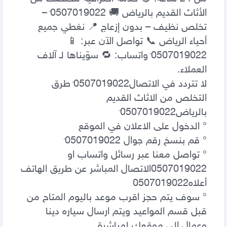
الأثاث القديم بالرياض 🚚 0َ507019022 – 
تخلص نظيف – بدون إزعاج 📍 نغطي جميع 
أحياء الرياض 📞 تواصل الآن عبر: 📱 
0َ507019022 واتساب: 🔁 سوّيناها لـ آلاف 
لا تتردد في الاتصال0َ507019022 ‏طرق 
التخلص من الاثاث القديم 
° تواصل معنا عبر رسائل واتساب او 
0507019022الاتصال المباشر عن طريق الهاتف 
° سوف يتم حجز اقرب موعد باليوم المتاح من 
قبل قسم المواعيد ويتم ارسال سياره دينا 
وعمال إلى موقعك لمباشرة 