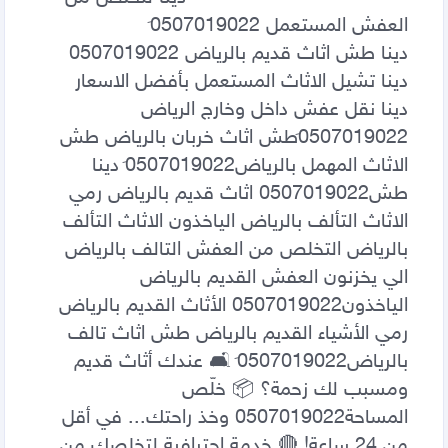
دينا نقل عفش داخل وخارج الرياض 
0َ507019022‏طش اثاث خربان بالرياض طش 
الاثاث المهمل بالرياض0َ507019022 دينا 
طش0507019022 اثاث قديم بالرياض رمي 
الاثاث التألف بالرياض الياخذون الاثاث التألف 
بالرياض التخلص من العفش التالف بالرياض 
الي يخزنون العفش القديم بالرياض 
الياخذون0507019022 الأثاث القديم بالرياض 
رمي الأشياء القديم بالرياض طش اثاث تالف 
بالرياض0َ507019022 ‏🛋️ عندك أثاث قديم 
ومسبب لك زحمة؟ 📦 خلّص 
المساحة0507019022 وخذ راحتك... في أقل 
من 24 ساعة! 🔴 خدمة احترافية لتخلصك من 