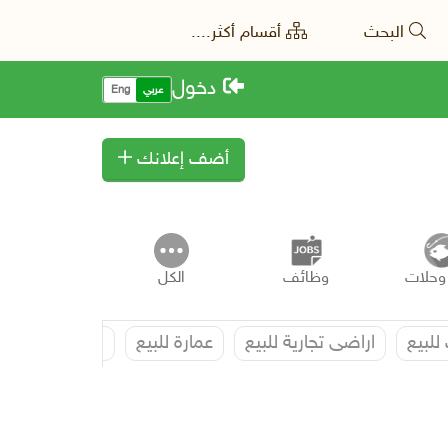
البحث
أقسام أكثر....
دخول
عربي
Eng
أضف إعلانك
وحلات
وظائف
الكل
للبيع
اراضى تجارية للبيع
عمارة للبيع
استراحات للايجا