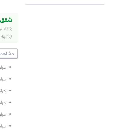
شقق م
لا ي
تبوك
مشاهدة 
حرا
حراج
حراج
حرا
حراج
حرا