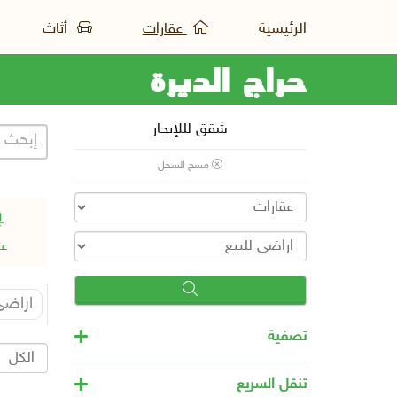
الرئيسية
عقارات
أثاث
حراج الديرة
شقق لللإيجار
مسح السجل
عق
اراضى
تصفية
تنقل السريع