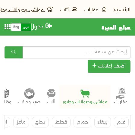
الرئيسية
عقارات
أثاث
مواشى وحيوانات وطي
حراج الديرة
دخول
عربي
Eng
أضف إعلانك
عقارات
مواشى وحيوانات وطيور
أثاث
صيد وحلات
وظائف
غنم
ببغاء
حمام
قطط
دجاج
ماعز
أبل