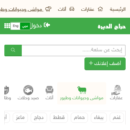
الرئيسية
عقارات
أثاث
مواشى وحيوانات وطي
حراج الديرة
دخول
عربي
Eng
أضف إعلانك
عقارات
مواشى وحيوانات وطيور
أثاث
صيد وحلات
وظائف
غنم
ببغاء
حمام
قطط
دجاج
ماعز
أبل