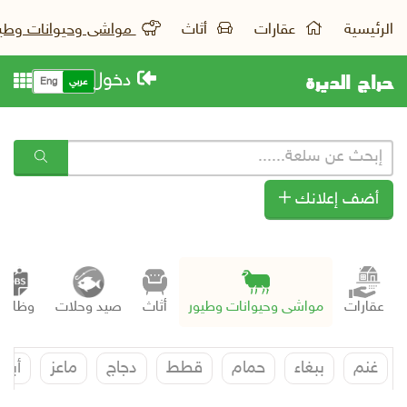
الرئيسية
عقارات
أثاث
مواشى وحيوانات وطي
حراج الديرة
دخول
عربي
Eng
أضف إعلانك
عقارات
مواشى وحيوانات وطيور
أثاث
صيد وحلات
وظائف
غنم
ببغاء
حمام
قطط
دجاج
ماعز
أبل