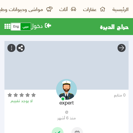
الرئيسية
عقارات
أثاث
مواشى وحيوانات وطي
حراج الديرة
دخول
عربي
Eng
0 متابع
لا يوجد تقييم
expert
@
منذ 6 أشهر