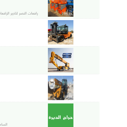
رافعات النصر لتاجير الرافع
السام