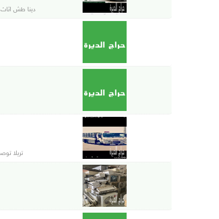
دينا طش اثاث القدي
تريلا توصيل خ