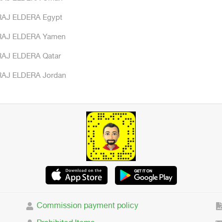
AJ ELDERA Egypt
AJ ELDERA Yamen
AJ ELDERA Qatar
AJ ELDERA Jordan
Commission payment policy