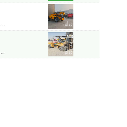
السام
منصة