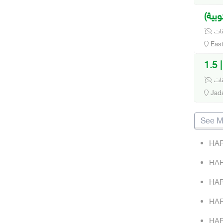
وبية)
قات
East
1
قات
Jad
See M
HAR
HAR
HAR
HAR
HAR