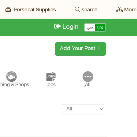
Personal Supplies
search
More 
Login
Eng
عربي
Add Your Post
shing & Shops
jobs
ِAll