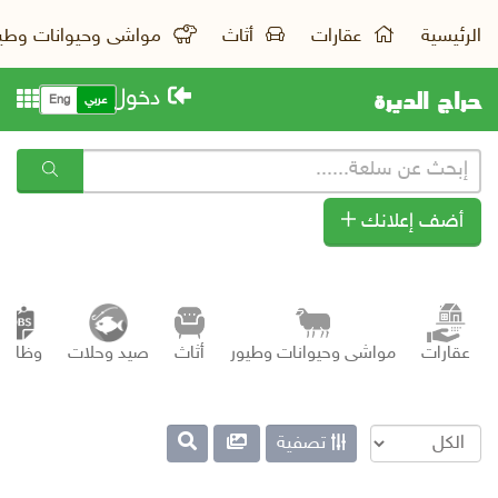
الرئيسية
عقارات
أثاث
مواشى وحيوانات وطي
حراج الديرة
دخول
عربي
Eng
أضف إعلانك
عقارات
مواشى وحيوانات وطيور
أثاث
صيد وحلات
وظائف
تصفية